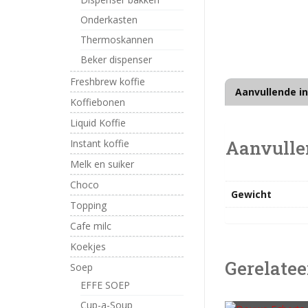
Onderkasten
Thermoskannen
Beker dispenser
Freshbrew koffie
Aanvullende i
Koffiebonen
Liquid Koffie
Aanvulle
Instant koffie
Melk en suiker
Choco
Gewicht
Topping
Cafe milc
Koekjes
Gerelatee
Soep
EFFE SOEP
Cup-a-Soup