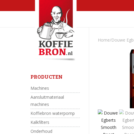
Skip
HOME
WEBSHOP
to
content
Home
/
Douwe Egb
PRODUCTEN
Machines
Aansluitmateriaal
machines
Koffiebron waterpomp
Kalkfilters
Onderhoud