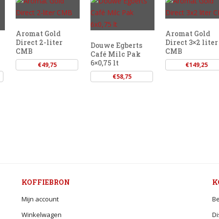
Aromat Gold
Aromat Gold
Direct 2-liter
Direct 3×2 liter
Douwe Egberts
CMB
CMB
Café Milc Pak
6×0,75 lt
€
49,75
€
149,25
€
58,75
KOFFIEBRON
K
Mijn account
Be
Winkelwagen
Di