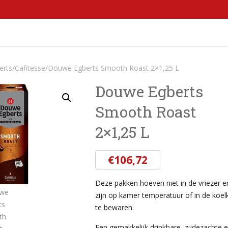
OCCASSIONS
KOFFIEMACHINES EN MEER
CONTACT
erts
/
Cafitesse
/
Douwe Egberts Smooth Roast 2×1,25 L
Douwe Egberts
Smooth Roast
2×1,25 L
€
106,72
Deze pakken hoeven niet in de vriezer e
zijn op kamer temperatuur of in de koel
te bewaren.
Een gemakkelijk drinkbare, zijdezachte 