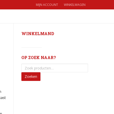
MIJN ACCOUNT
WINKELWAGEN
WINKELWAGEN
€
0,00
(0)
WINKELMAND
OP ZOEK NAAR?
Zoeken
n
kast
en