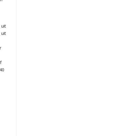
uit
 uit
r
f
240