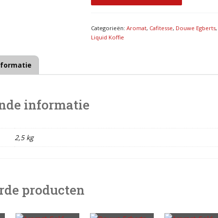
Categorieën:
Aromat
,
Cafitesse
,
Douwe Egberts
,
Liquid Koffie
nformatie
nde informatie
2,5 kg
rde producten