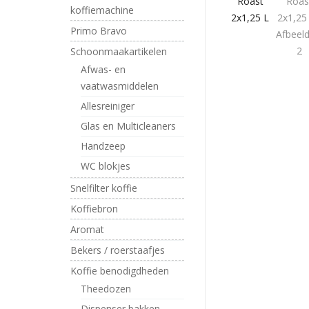
koffiemachine
Primo Bravo
Schoonmaakartikelen
Afwas- en
vaatwasmiddelen
Allesreiniger
Glas en Multicleaners
Handzeep
WC blokjes
Snelfilter koffie
Koffiebron
Aromat
Bekers / roerstaafjes
Koffie benodigdheden
Theedozen
Dispenser bakken