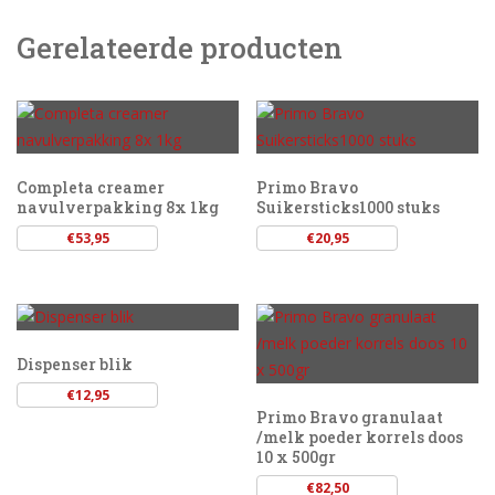
Gerelateerde producten
Completa creamer
Primo Bravo
navulverpakking 8x 1kg
Suikersticks1000 stuks
€
53,95
€
20,95
Dispenser blik
€
12,95
Primo Bravo granulaat
/melk poeder korrels doos
10 x 500gr
€
82,50