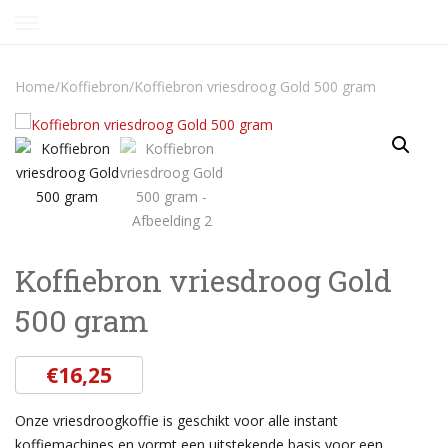
Skip
to
content
Home
/
Koffiebron
/
Koffiebron vriesdroog Gold 500 gram
Koffiebron vriesdroog Gold
500 gram
€
16,25
Onze vriesdroogkoffie is geschikt voor alle instant
koffiemachines en vormt een uitstekende basis voor een