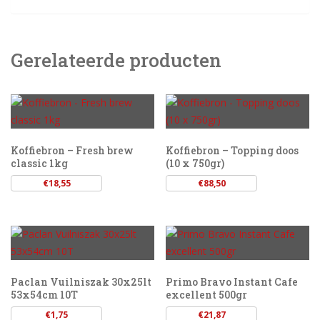
Gerelateerde producten
Koffiebron – Fresh brew
Koffiebron – Topping doos
classic 1kg
(10 x 750gr)
€
18,55
€
88,50
Paclan Vuilniszak 30x25lt
Primo Bravo Instant Cafe
53x54cm 10T
excellent 500gr
€
1,75
€
21,87