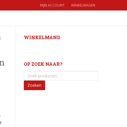
MIJN ACCOUNT
WINKELWAGEN
WINKELWAGEN
€
0,00
(0)
WINKELMAND
)
en
OP ZOEK NAAR?
Zoeken
s
e