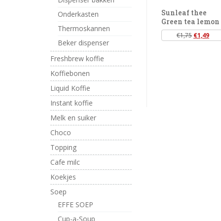
Sunleaf thee
Onderkasten
Green tea lemon
Thermoskannen
€
1,75
€
1,49
Beker dispenser
Freshbrew koffie
Koffiebonen
Liquid Koffie
Instant koffie
Melk en suiker
Choco
Topping
Cafe milc
Koekjes
Soep
EFFE SOEP
Cup-a-Soup