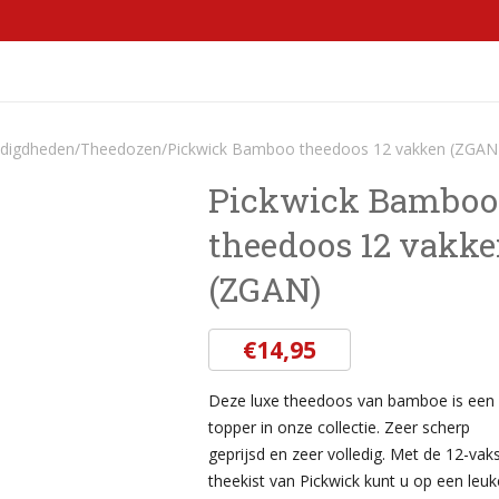
OCCASSIONS
KOFFIEMACHINES EN MEER
CONTACT
odigdheden
/
Theedozen
/
Pickwick Bamboo theedoos 12 vakken (ZGAN
Pickwick Bamboo
theedoos 12 vakk
(ZGAN)
€
14,95
Deze luxe theedoos van bamboe is een
topper in onze collectie. Zeer scherp
geprijsd en zeer volledig. Met de 12-vak
theekist van Pickwick kunt u op een leuk