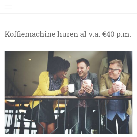
Skip
to
content
Koffiemachine huren al v.a. €40 p.m.