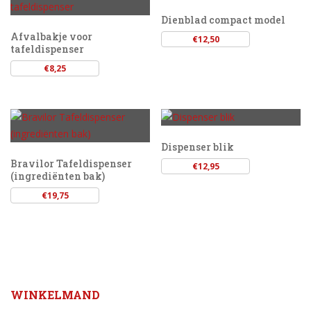
Dienblad compact model
Afvalbakje voor
€
12,50
tafeldispenser
€
8,25
Dispenser blik
Bravilor Tafeldispenser
€
12,95
(ingrediënten bak)
€
19,75
WINKELMAND