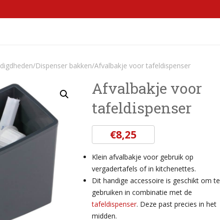
OCCASSIONS
KOFFIEMACHINES EN MEER
CONTACT
odigdheden
/
Dispenser bakken
/
Afvalbakje voor tafeldispenser
Afvalbakje voor
tafeldispenser
€
8,25
Klein afvalbakje voor gebruik op
vergadertafels of in kitchenettes.
Dit handige accessoire is geschikt om t
gebruiken in combinatie met de
tafeldispenser
. Deze past precies in het
midden.