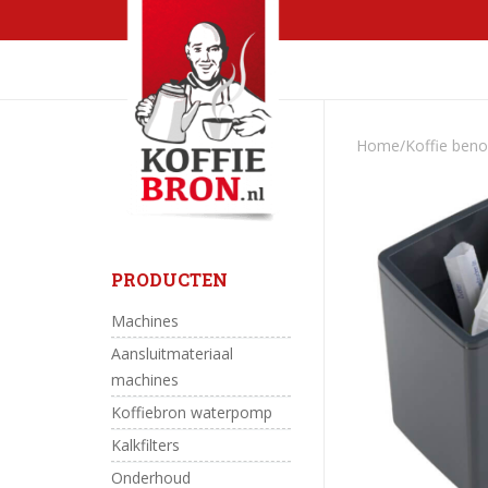
Skip
HOME
WEBSHOP
to
content
Home
/
Koffie ben
PRODUCTEN
Machines
Aansluitmateriaal
machines
Koffiebron waterpomp
Kalkfilters
Onderhoud