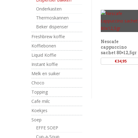
Onderkasten
Thermoskannen
Beker dispenser
Freshbrew koffie
Nescafe
Koffiebonen
cappuccino
sachet 80×12,5gr
Liquid Koffie
€
34,95
Instant koffie
Melk en suiker
Choco
Topping
Cafe milc
Koekjes
Soep
EFFE SOEP
Cup-a-Soup