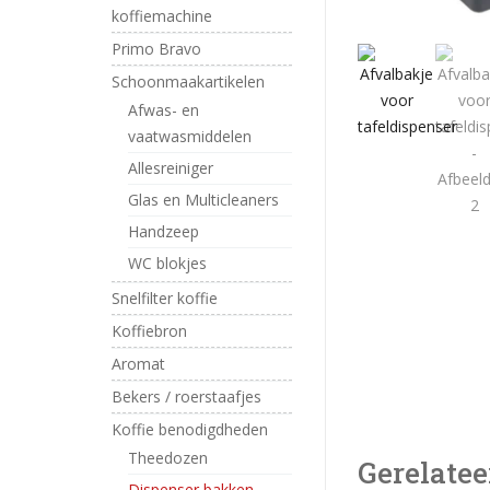
koffiemachine
Primo Bravo
Schoonmaakartikelen
Afwas- en
vaatwasmiddelen
Allesreiniger
Glas en Multicleaners
Handzeep
WC blokjes
Snelfilter koffie
Koffiebron
Aromat
Bekers / roerstaafjes
Koffie benodigdheden
Theedozen
Gerelatee
Dispenser bakken