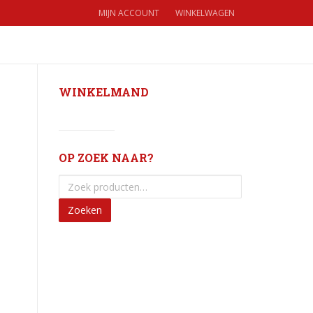
MIJN ACCOUNT
WINKELWAGEN
WINKELWAGEN
€
0,00
(0)
WINKELMAND
OP ZOEK NAAR?
Zoeken
e