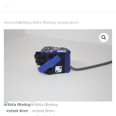
Skip
to
content
Home
/
Kalkfilters
/
Brita filterkop insteek 8mm