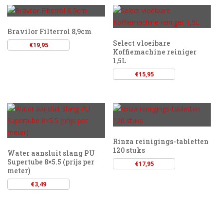
Bravilor Filterrol 8,9cm
Select vloeibare
€
19,95
Koffiemachine reiniger
1,5L
€
15,95
Rinza reinigings-tabletten
120 stuks
Water aansluit slang PU
Supertube 8×5.5 (prijs per
€
17,95
meter)
€
3,49