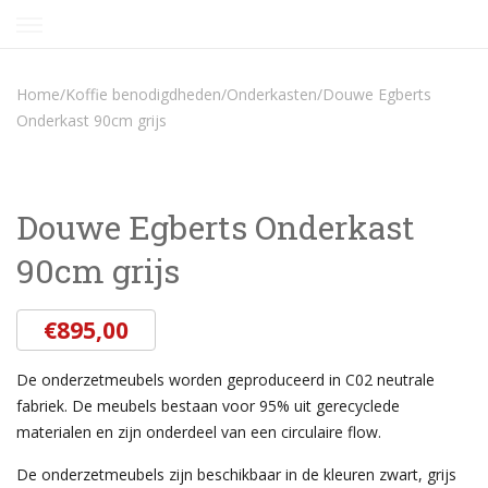
Skip
to
content
Home
/
Koffie benodigdheden
/
Onderkasten
/
Douwe Egberts
Onderkast 90cm grijs
Douwe Egberts Onderkast
90cm grijs
€
895,00
De onderzetmeubels worden geproduceerd in C02 neutrale
fabriek. De meubels bestaan voor 95% uit gerecyclede
materialen en zijn onderdeel van een circulaire flow.
De onderzetmeubels zijn beschikbaar in de kleuren zwart, grijs