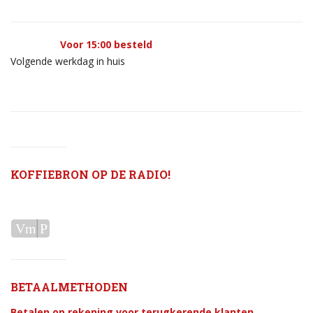
Voor 15:00 besteld
Volgende werkdag in huis
KOFFIEBRON OP DE RADIO!
Audiospeler
Vm
P
BETAALMETHODEN
Betalen op rekening voor terugkerende klanten